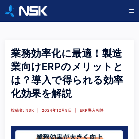
コ
ト
ン
グ
テ
ル
ン
メ
ツ
ニ
へ
業務効率化に最適！製造
ュ
ス
ー
キ
業向けERPのメリットと
ッ
は？導入で得られる効率
プ
化効果を解説
投稿者:
NSK
2024年12月9日
ERP導入相談